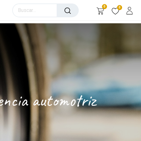
0
0
encia automotriz