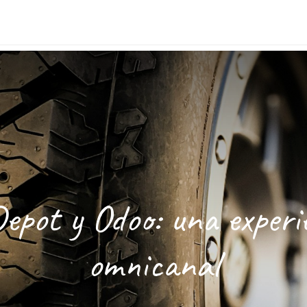
cas
Cita
Blog
Probar Gratis
epot y Odoo: una experi
omnicanal