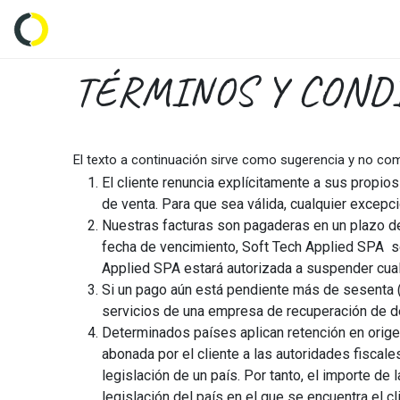
Inicio
Tienda
Empresas
Característi
TÉRMINOS Y COND
El texto a continuación sirve como sugerencia y no c
El cliente renuncia explícitamente a sus propi
de venta. Para que sea válida, cualquier excep
Nuestras facturas son pagaderas en un plazo de
fecha de vencimiento, Soft Tech Applied SPA se 
Applied SPA estará autorizada a suspender cualq
Si un pago aún está pendiente más de sesenta (
servicios de una empresa de recuperación de de
Determinados países aplican retención en origen 
abonada por el cliente a las autoridades fiscal
legislación de un país. Por tanto, el importe d
legislación del país en el que se encuentra el cl