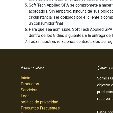
Soft Tech Applied SPA se compromete a hacer to
acordados. Sin embargo, ninguna de sus obliga
circunstancia, ser obligada por el cliente a com
un consumidor final.
Para que sea admisible, Soft Tech Applied SPA d
dentro de los 8 días siguientes a la entrega de 
Todas nuestras relaciones contractuales se regi
Enlaces útiles
Sobre no
Inicio
Somos un
Productos
objetivo 
Servicios
producto
Legal
resolver 
política de privacidad
Preguntas Frecuentes
Estos pr