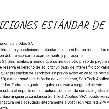
cas
Cita
Blog
Probar Gratis
ICIONES ESTÁNDAR DE 
ompromete a Odoo SA.
os términos y condiciones estándar, incluso si fueron redactado
ción deberá acordarse expresamente y por escrito.
 21 días hábiles, a menos que se indique otro plazo de pago en l
reserva el derecho de solicitar un pago de interés fijo por val
uier prestación de servicios sin previo aviso en caso de retras
60) días después de la fecha de vencimiento, Soft Tech Applied 
udas. Todos los gastos legales correrán a cargo del cliente.
sobre el importe de las facturas, de acuerdo con su legislación 
es. Bajo ninguna circunstancia Soft Tech Applied SPA puede vers
e la factura será adeudado íntegramente a Soft Tech Applied SPA y
iente.