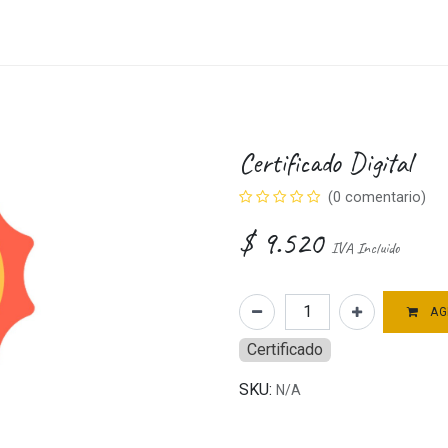
cas
Cita
Blog
Probar Gratis
Certificado Digital
(0 comentario)
$
9.520
IVA Incluido
AG
Certificado
SKU:
N/A